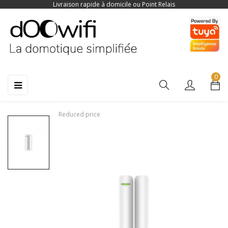
Livraison rapide à domicile ou Point Relais
0
Toggle
☰
navigation
Reduced price