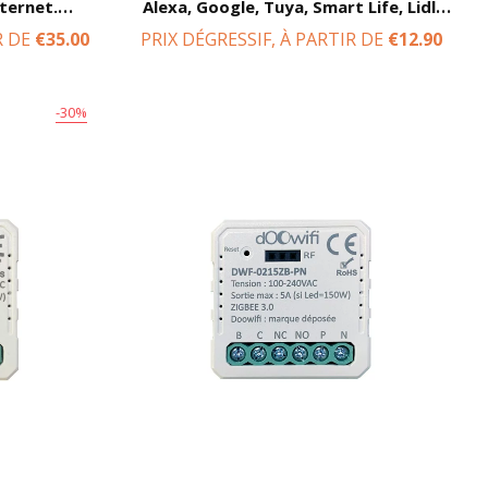
nternet.
Alexa, Google, Tuya, Smart Life, Lidl,
le, Tuya,
Konyks, ...
R DE
€35.00
PRIX DÉGRESSIF, À PARTIR DE
€12.90
ks, ...
-30%