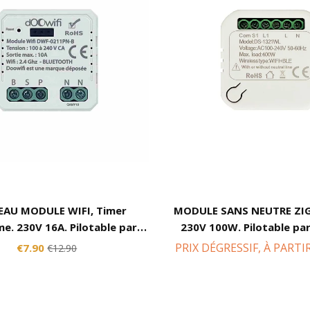
AU MODULE WIFI, Timer
MODULE SANS NEUTRE ZIGB
e. 230V 16A. Pilotable par
230V 100W. Pilotable par
 avec Alexa, Google, Tuya,
Compatible Alexa, Goog
PRIX DÉGRESSIF, À PARTI
€7.90
€12.90
t Life, Lidl, Konyks, ...
Smart Life, Lidl, Kon