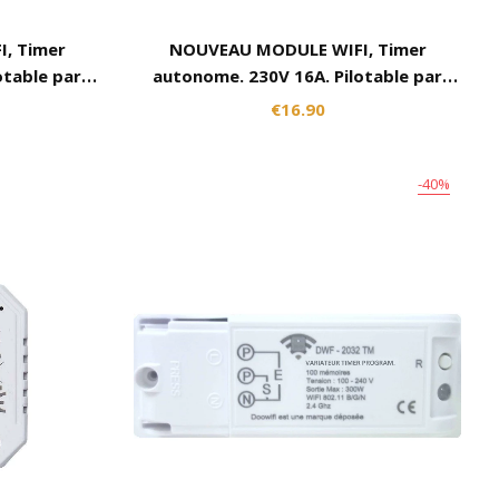
, Timer
NOUVEAU MODULE WIFI, Timer
otable par
autonome. 230V 16A. Pilotable par
gle, Tuya,
internet avec Alexa, Google, Tuya,
€16.90
ks, ...
Smart Life, Lidl, Konyks, ...
-40%