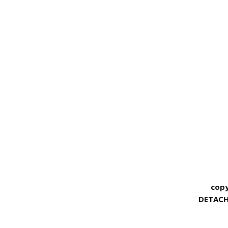
cop
DETACH
volet W