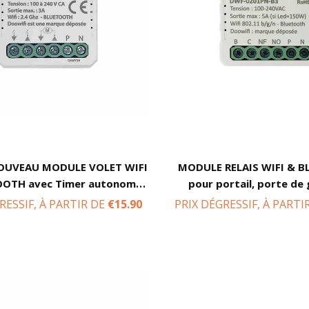
NOUVEAU MODULE VOLET WIFI
MODULE RELAIS WIFI & 
OOTH avec Timer autonome
pour portail, porte de 
ur volet filaire. Pilotable par
Pilotable par internet a
RESSIF, À PARTIR DE
€15.90
PRIX DÉGRESSIF, À PARTI
internet.
Google, Tuya, Smart