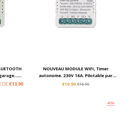
BLUETOOTH
NOUVEAU MODULE WIFI, Timer
garage...
autonome. 230V 16A. Pilotable par
vec Alexa,
internet avec Alexa, Google, Tuya,
R DE
€13.90
€10.90
€16.90
 Life
Smart Life, Lidl, Konyks, ...
-40%