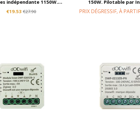
ies indépendante 1150W.
150W. Pilotable par I
e par Internet. Compatible
Compatible Alexa, Goog
PRIX DÉGRESSIF, À PARTI
€19.53
€27.90
a, Smart Life, Lidl, ...
Smart Life, Lidl, Kony