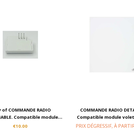
y of COMMANDE RADIO
COMMANDE RADIO DET
ABLE. Compatible module
Compatible module volet
ifi DWF-0204PN-R et DWF-
0204PN-R et DWF-02
PRIX DÉGRESSIF, À PARTI
€10.00
0209PN-R