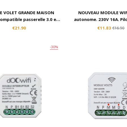
E VOLET GRANDE MAISON
NOUVEAU MODULE WIFI
ompatible passerelle 3.0 et
autonome. 230V 16A. Pil
bee. Compatible tout volet
internet avec Alexa, Goo
€21.90
€11.83
€16.90
roulant filaire.
Smart Life, Lidl, Kony
-30%