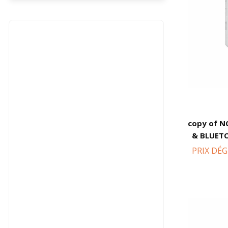
copy of 
& BLUET
intégré po
PRIX DÉG