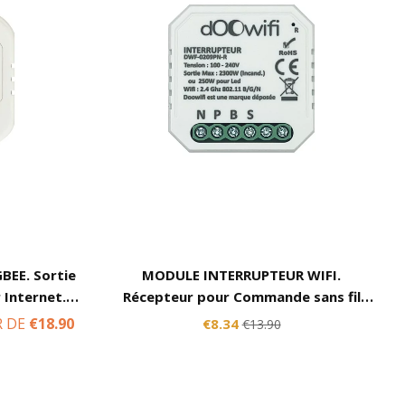
EE. Sortie
MODULE INTERRUPTEUR WIFI.
 Internet.
Récepteur pour Commande sans fil
le, Tuya,
intégré. Pilotable par Internet.
R DE
€18.90
€8.34
€13.90
yks ..
Compatible Alexa, Google, Tuya ...