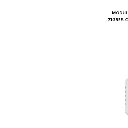
MODUL
ZIGBEE. C
clé Zig