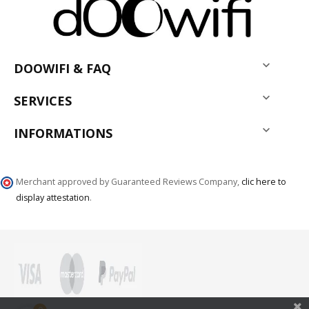

DOOWIFI & FAQ

SERVICES

INFORMATIONS
Merchant approved by Guaranteed Reviews Company,
clic here to
display attestation
.