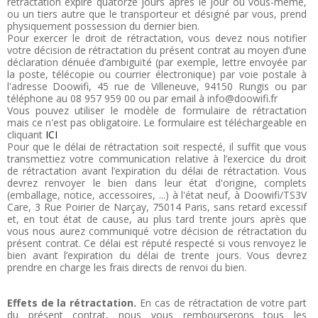
rétractation expire quatorze jours après le jour où vous-même,
ou un tiers autre que le transporteur et désigné par vous, prend
physiquement possession du dernier bien.
Pour exercer le droit de rétractation, vous devez nous notifier
votre décision de rétractation du présent contrat au moyen d’une
déclaration dénuée d’ambiguïté (par exemple, lettre envoyée par
la poste, télécopie ou courrier électronique) par voie postale à
l'adresse Doowifi, 45 rue de Villeneuve, 94150 Rungis ou par
téléphone au 08 957 959 00 ou par email à info@doowifi.fr
Vous pouvez utiliser le modèle de formulaire de rétractation
mais ce n'est pas obligatoire. Le formulaire est téléchargeable en
cliquant
ICI
Pour que le délai de rétractation soit respecté, il suffit que vous
transmettiez votre communication relative à l’exercice du droit
de rétractation avant l’expiration du délai de rétractation. Vous
devrez renvoyer le bien dans leur état d'origine, complets
(emballage, notice, accessoires, ...) à l'état neuf, à Doowifi/TS3V
Care, 3 Rue Poirier de Narçay, 75014 Paris, sans retard excessif
et, en tout état de cause, au plus tard trente jours après que
vous nous aurez communiqué votre décision de rétractation du
présent contrat. Ce délai est réputé respecté si vous renvoyez le
bien avant l’expiration du délai de trente jours. Vous devrez
prendre en charge les frais directs de renvoi du bien.
Effets de la rétractation.
En cas de rétractation de votre part
du présent contrat, nous vous rembourserons tous les