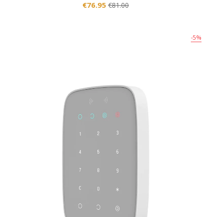
€76.95
€81.00
-5%