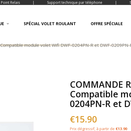
 Point Relais
|
Support technique par téléphone
|
UE
SPÉCIAL VOLET ROULANT
OFFRE SPÉCIALE
mpatible module volet Wifi DWF-0204PN-R et DWF-0209PN-
COMMANDE RA
Compatible mo
0204PN-R et 
€15.90
Prix dégressif, à partir de
€13.90