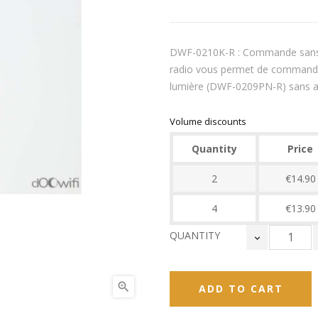
DWF-0210K-R : Commande sans
radio vous permet de commande
lumière (DWF-0209PN-R) sans avo
Volume discounts
Quantity
Price
2
€14.90
4
€13.90
QUANTITY

ADD TO CART