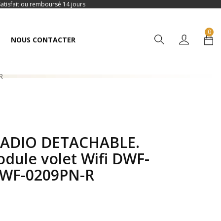
Satisfait ou remboursé 14 jours
0
NOUS CONTACTER
R
DIO DETACHABLE.
dule volet Wifi DWF-
DWF-0209PN-R