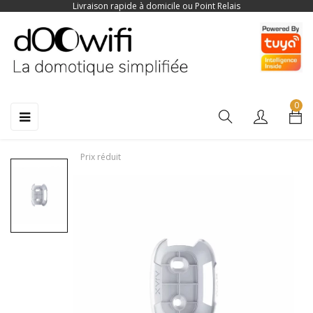
Livraison rapide à domicile ou Point Relais
0
Basculer
☰
la
navigation
Prix réduit