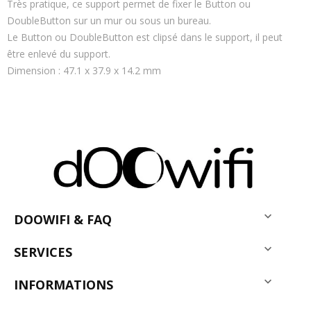
Très pratique, ce support permet de fixer le Button ou
DoubleButton sur un mur ou sous un bureau.
Le Button ou DoubleButton est clipsé dans le support, il peut
être enlevé du support.
Dimension : 47.1 x 37.9 x 14.2 mm

DOOWIFI & FAQ

SERVICES

INFORMATIONS