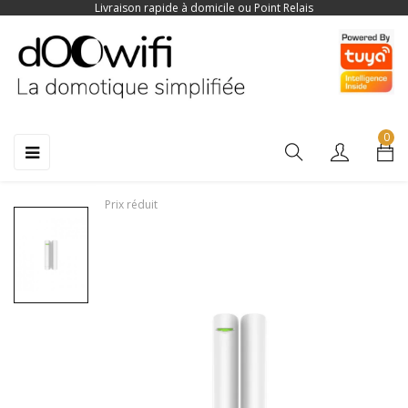
Livraison rapide à domicile ou Point Relais
0
Basculer
☰
la
navigation
Prix réduit