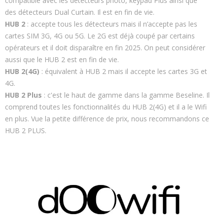
compatible avec les détecteurs photo, keypad Plus ainsi que
des détecteurs Dual Curtain. Il est en fin de vie.
HUB 2
: accepte tous les détecteurs mais il n’accepte pas les
cartes SIM 3G, 4G ou 5G. Le 2G est déjà coupé par certains
opérateurs et il doit disparaître en fin 2025. On peut considérer
aussi que le HUB 2 est en fin de vie.
HUB 2(4G)
: équivalent à HUB 2 mais il accepte les cartes 3G et
4G.
HUB 2 Plus
: c'est le haut de gamme dans la gamme Beseline. Il
comprend toutes les fonctionnalités du HUB 2(4G) et il a le Wifi
en plus. Vue la petite différence de prix, nous recommandons ce
HUB 2 PLUS.