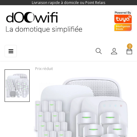
Livraison rapide à domicile ou Point Relais
0
Basculer
☰
la
navigation
Prix réduit