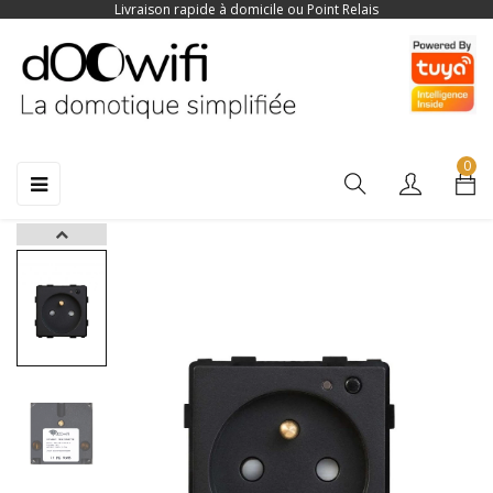
Livraison rapide à domicile ou Point Relais
0
Basculer
☰
la
navigation