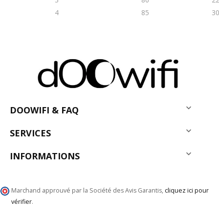
4
85
3

DOOWIFI & FAQ

SERVICES

INFORMATIONS
Marchand approuvé par la Société des Avis Garantis,
cliquez ici pour
vérifier
.