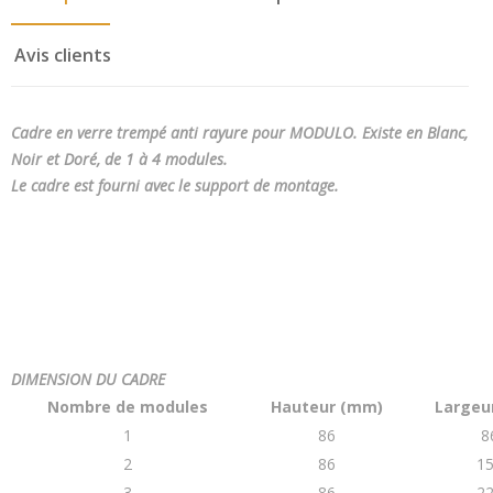
Avis clients
Cadre en verre trempé anti rayure pour MODULO. Existe en Blanc,
Noir et Doré, de 1 à 4 modules.
Le cadre est fourni avec le support de montage.
DIMENSION DU CADRE
Nombre de modules
Hauteur (mm)
Largeu
1
86
8
2
86
1
3
86
2