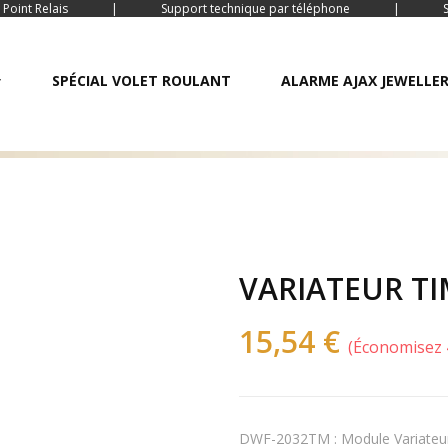
 Point Relais
|
Support technique par téléphone
|
SPÉCIAL VOLET ROULANT
ALARME AJAX JEWELLE
VARIATEUR TI
15,54 €
Économisez
DWF-2032TM : Module Variateur 