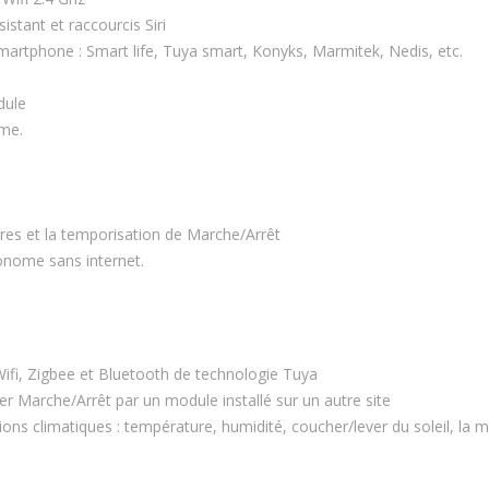
istant et raccourcis Siri
smartphone : Smart life, Tuya smart, Konyks, Marmitek, Nedis, etc.
dule
me.
res et la temporisation de Marche/Arrêt
nome sans internet.
Wifi, Zigbee et Bluetooth de technologie Tuya
er Marche/Arrêt par un module installé sur un autre site
ns climatiques : température, humidité, coucher/lever du soleil, la m